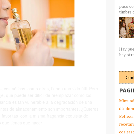
paso co
timbre c
Hay pue
hay otra
Con
, cosméticos, como otros, tienen una vida útil.
Pero
PAGI
aje, que puede ser difícil de reemplazar como los
Mimund
gancia es tan vulnerable a la degradación de una
dtodom
ligentes de almacenamiento son importantes.
¿Quieres
favoritas con la misma fragancia
exquisita
de
Belleza
o que tienes que hacer
recetar
cosita