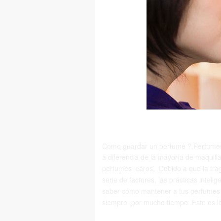
Como guardar un perfume ?.
Perfumes
a diferencia de la mayoría de maquill
perfumes caros,
Debido a que la fra
serie de factores, las prácticas inte
saber cómo mantener a tus perfumes 
siempre por mucho tiempo .Esto es l