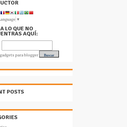
DUCTOR
Language
▼
A LO QUE NO
ENTRAS AQUÍ:
NT POSTS
GORIES
rios