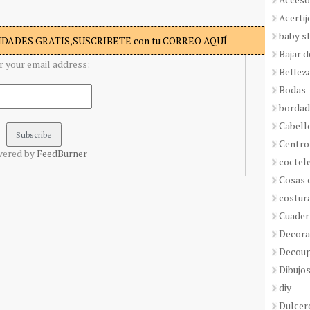
Acertij
baby s
DADES GRATIS,SUSCRIBETE con tu CORREO AQUÍ
Bajar 
r your email address:
Bellez
Bodas
borda
Cabell
Centro
vered by
FeedBurner
coctel
Cosas 
costur
Cuader
Decora
Decou
Dibujos
diy
Dulcer