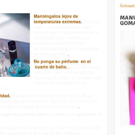
Solount
Manténgalos lejos de
MANU
temperaturas extremas
.
Como el
GOMA
calor , pero las personas que
intentan poner sus perfumes en el
congelador para mantenerlos
frescos a menudo también
terminan por destruir la integridad
de las fragancias
.
No ponga su pérfume en el
cuarto de baño.
.
Los baños son
calientes y húmedos, lo que les
hace que las áreas principales para
romper las moléculas de la
erias.
ridad
.
degrada mucho la exposición la Luz de las
mayoría de las fragancias.
Por lo que mantener sus
 ninguna exposición a la luz es lo mejor
.
ransparentes permiten que la luz afecte a los ingredientes del
romas que son a base de alcohol tienen una tasa de
án expuestos al aire, por lo que olvidarse