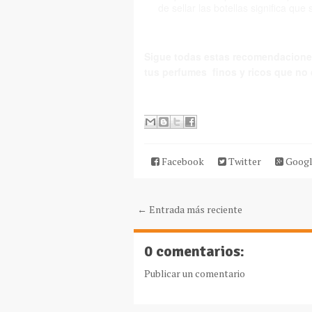
de
sellar
las botellas significa que
Sigue todas estas recomendacione
tus perfumes finos y ricos que no 
Facebook
Twitter
Googl
← Entrada más reciente
0 comentarios:
Publicar un comentario