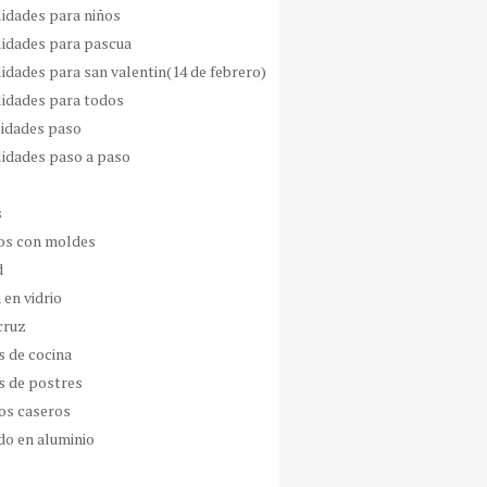
idades para niños
idades para pascua
idades para san valentin(14 de febrero)
idades para todos
idades paso
idades paso a paso
s
s con moldes
d
 en vidrio
cruz
s de cocina
s de postres
os caseros
do en aluminio