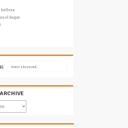
e belleza
ara el hogar
l
H:
 ARCHIVE