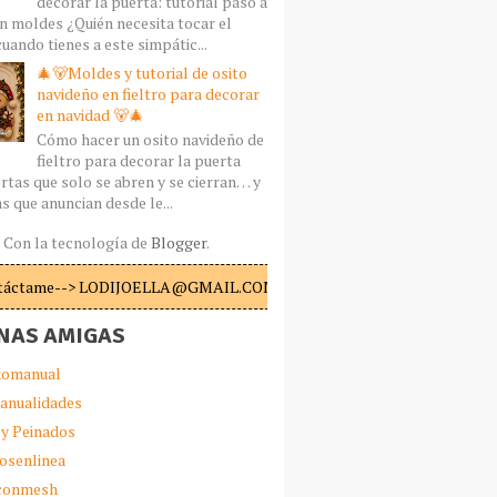
decorar la puerta: tutorial paso a
n moldes ¿Quién necesita tocar el
uando tienes a este simpátic...
🎄🐻Moldes y tutorial de osito
navideño en fieltro para decorar
en navidad 🐻🎄
Cómo hacer un osito navideño de
fieltro para decorar la puerta
rtas que solo se abren y se cierran… y
s que anuncian desde le...
Con la tecnología de
Blogger
.
táctame--> LODIJOELLA@GMAIL.COM
NAS AMIGAS
omanual
anualidades
 y Peinados
iosenlinea
sconmesh