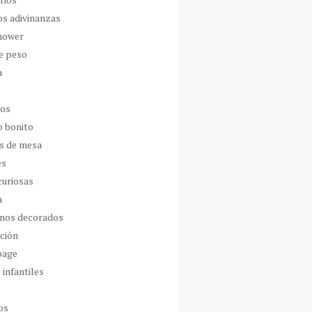
os adivinanzas
hower
de peso
a
dos
o bonito
s de mesa
es
curiosas
a
nos decorados
ción
page
 infantiles
os