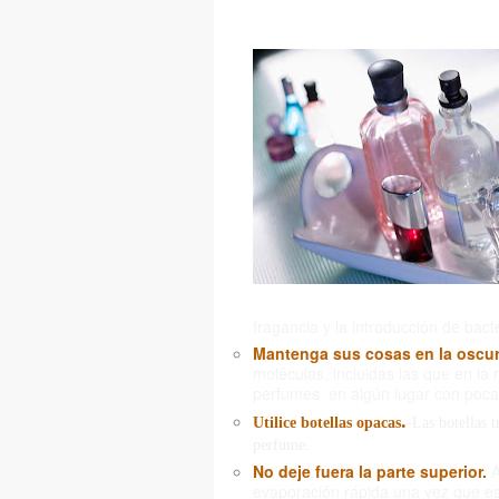
fragancia y la introducción de bact
Mantenga sus cosas en la oscu
moléculas, incluidas las que en la 
perfumes en algún lugar con poca o
.
Utilice botellas opacas
-Las botellas t
perfume.
No deje fuera la parte superior.
A
evaporación rápida una vez que est