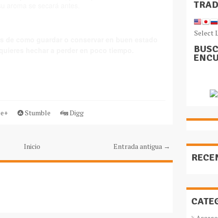
TRA
 su aroma se secará antes.
Select 
s de como guardar o conservar en buen estado
BUSC
quieres hechar a perder en poco tiempo.
ENCU
e+
Stumble
Digg
Inicio
Entrada antigua →
RECE
CATE
Acceso