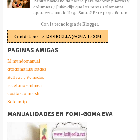
Renito navideño de fieltro para decorar puertas y
columnas ¿Quién dijo que los renos solamente
aparecen cuando llega Santa? Este pequeño ren...
Con la tecnología de
Blogger
.
Contáctame--> LODIJOELLA@GMAIL.COM
PAGINAS AMIGAS
Mimundomanual
dtodomanualidades
Belleza y Peinados
recetariosenlinea
cositasconmesh
Solountip
MANUALIDADES EN FOMI-GOMA EVA