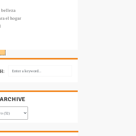
e belleza
ara el hogar
l
H:
 ARCHIVE