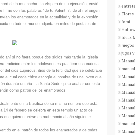
amoró de la muchacha. La víspera de su ejecución, envió
entret
 firmó con las palabras "de tu Valentín", de ahí el origen
Flores 
nvían los enamorados en la actualidad y de la expresión
fomi
cida en todo el mundo adjunta en miles de postales de
Hallo
Ideas 
Juegos
jugos y
do ahí si no fuera porque dos siglos más tarde la Iglesia
Manual
ra tradición entre los adolescentes practicar una curiosa
manual
or del dios Lupercus, dios de la fertilidad que se celebraba
Manual
ante el cual cada chico escogía el nombre de una joven que
Manual
sión durante un año. La Santa Sede quiso acabar con esta
lentín como patrón de los enamorados.
Manual
Manual
ctualmente en la Basílica de su mismo nombre que está
Manual
ada 14 de febrero se celebra en este templo un acto de
Manual
as que quieren unirse en matrimonio al año siguiente.
manual
ertido en el patrón de todos los enamorados y de todas
Manuali