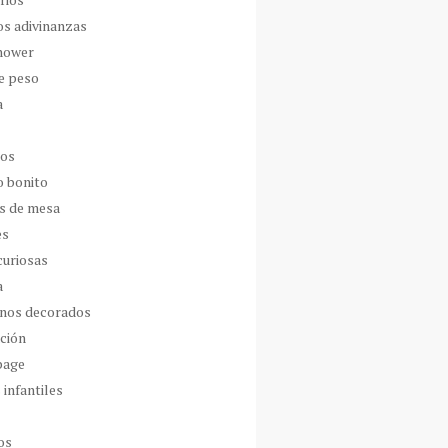
os adivinanzas
hower
de peso
a
dos
o bonito
s de mesa
es
curiosas
a
nos decorados
ción
page
 infantiles
os