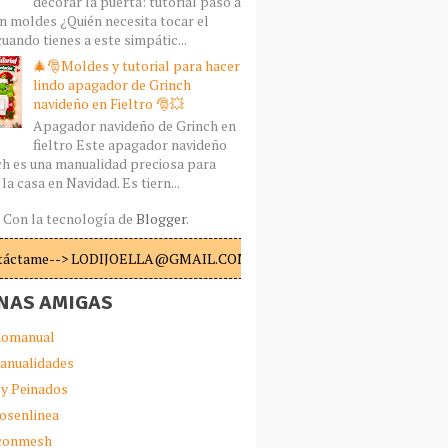
decorar la puerta: tutorial paso a
n moldes ¿Quién necesita tocar el
uando tienes a este simpátic...
🎄🎅Moldes y tutorial para hacer
lindo apagador de Grinch
navideño en Fieltro 🎅💥
Apagador navideño de Grinch en
fieltro Este apagador navideño
ch es una manualidad preciosa para
la casa en Navidad. Es tiern...
Con la tecnología de
Blogger
.
táctame--> LODIJOELLA@GMAIL.COM
NAS AMIGAS
omanual
anualidades
 y Peinados
iosenlinea
sconmesh