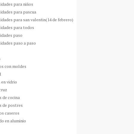
idades para niños
idades para pascua
idades para san valentin(14 de febrero)
idades para todos
idades paso
idades paso a paso
s
s con moldes
d
 en vidrio
cruz
s de cocina
s de postres
os caseros
do en aluminio