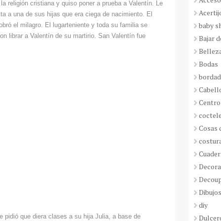
la religión cristiana y quiso poner a prueba a Valentín. Le
Acertij
sta a una de sus hijas que era ciega de nacimiento. El
baby s
ró el milagro. El lugarteniente y toda su familia se
on librar a Valentín de su martirio. San Valentín fue
Bajar 
Bellez
Bodas
borda
Cabell
Centro
coctel
Cosas 
costur
Cuader
Decora
Decou
Dibujos
diy
 pidió que diera clases a su hija Julia, a base de
Dulcer