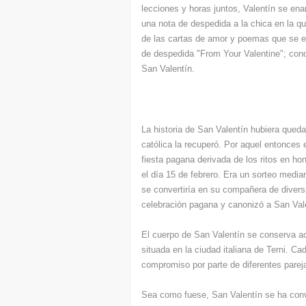
lecciones y horas juntos, Valentín se en
una nota de despedida a la chica en la que
de las cartas de amor y poemas que se e
de despedida "From Your Valentine"; cono
San Valentín.
La historia de San Valentín hubiera queda
católica la recuperó. Por aquel entonces e
fiesta pagana derivada de los ritos en hon
el día 15 de febrero. Era un sorteo medi
se convertiría en su compañera de diver
celebración pagana y canonizó a San Va
El cuerpo de San Valentín se conserva a
situada en la ciudad italiana de Terni. C
compromiso por parte de diferentes parej
Sea como fuese, San Valentín se ha conv