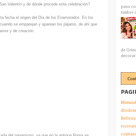
 San Valentín y de dónde procede esta celebración?
paso co
timbre c
sta fecha el origen del Día de los Enamorados. En los
 cuando se emparejan y aparean los pájaros, de ahí que
 amor y de creación.
de Grin
decorar 
Con
PAGI
Mimund
dtodom
Belleza
recetar
cosita
izada del paganismo, ya que en la antigua Roma se