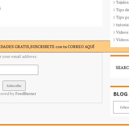
Tejidos
3
Tips d
Tips p
tutoria
Videos
Vídeos
DADES GRATIS,SUSCRIBETE con tu CORREO AQUÍ
r your email address:
SEARC
BLOG
vered by
FeedBurner