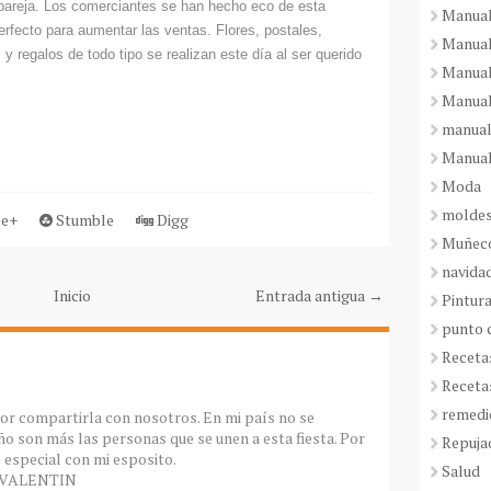
 pareja. Los comerciantes se han hecho eco de esta
Manual
perfecto para aumentar las ventas. Flores, postales,
Manual
 regalos de todo tipo se realizan este día al ser querido
Manual
Manual
manual
Manual
Moda
molde
e+
Stumble
Digg
Muñeco
navida
Inicio
Entrada antigua →
Pintura
punto 
Receta
Receta
remedi
por compartirla con nosotros. En mi país no se
ño son más las personas que se unen a esta fiesta. Por
Repuja
 especial con mi esposito.
Salud
N VALENTIN