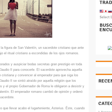
TRA
Select 
BUSC
ENCU
a figura de San Valentín, un sacerdote cristiano que ante
bajo el ritual cristiano a escondidas de los ojos romanos.
orados y auspiciar bodas secretas gran prestigio en toda
laudio II para conocerle. El sacerdote aprovecha aquella
ón cristiana y convencer al emperador para que siga los
RECE
udio II se sintió atraído por aquella religión que los
y el propio Gobernador de Roma le obligaron a desistir y
lentín. El emperador romano cambió de opinión y ordenó
 sacerdote.
CATE
o que llevar acabo el lugarteniente, Asterius. Éste, cuando
Acceso