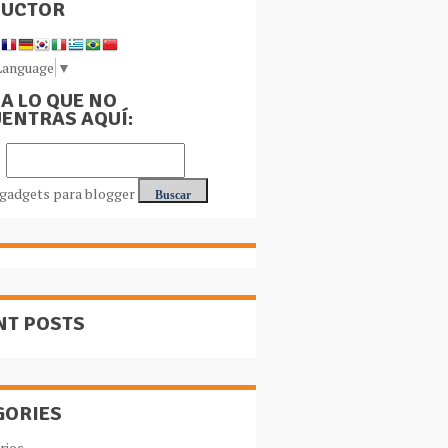
DUCTOR
Language
▼
A LO QUE NO
ENTRAS AQUÍ:
NT POSTS
GORIES
rios