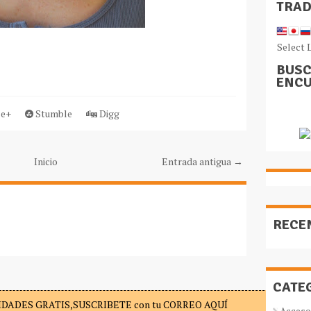
TRA
Select 
BUSC
ENCU
e+
Stumble
Digg
Inicio
Entrada antigua →
RECE
CATE
DADES GRATIS,SUSCRIBETE con tu CORREO AQUÍ
Acceso