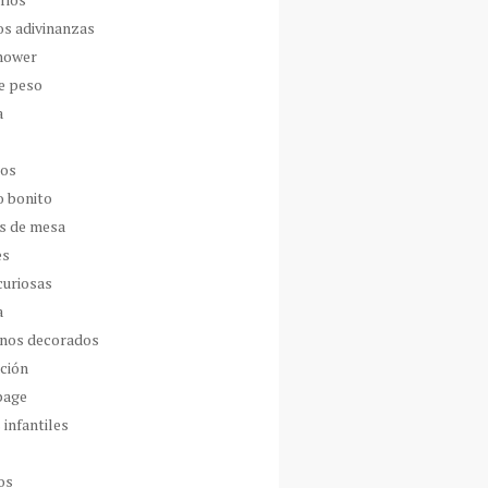
os adivinanzas
hower
de peso
a
dos
o bonito
s de mesa
es
curiosas
a
nos decorados
ción
page
 infantiles
os