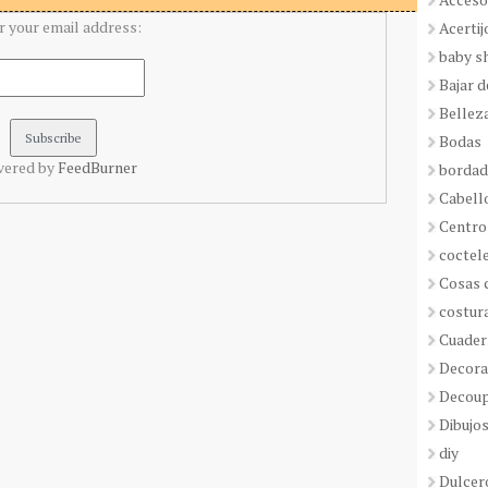
r your email address:
Acertij
baby s
Bajar 
Bellez
Bodas
vered by
FeedBurner
borda
Cabell
Centro
coctel
Cosas 
costur
Cuader
Decora
Decou
Dibujos
diy
Dulcer