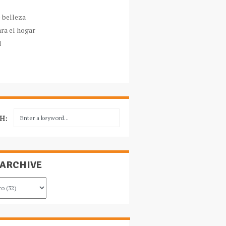
e belleza
ara el hogar
l
H:
 ARCHIVE