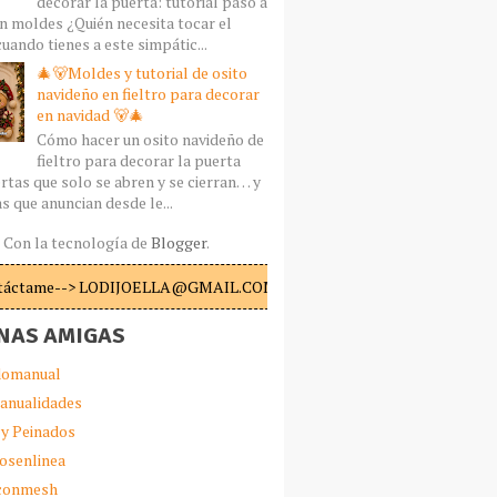
decorar la puerta: tutorial paso a
n moldes ¿Quién necesita tocar el
uando tienes a este simpátic...
🎄🐻Moldes y tutorial de osito
navideño en fieltro para decorar
en navidad 🐻🎄
Cómo hacer un osito navideño de
fieltro para decorar la puerta
rtas que solo se abren y se cierran… y
s que anuncian desde le...
Con la tecnología de
Blogger
.
táctame--> LODIJOELLA@GMAIL.COM
NAS AMIGAS
omanual
anualidades
 y Peinados
iosenlinea
sconmesh