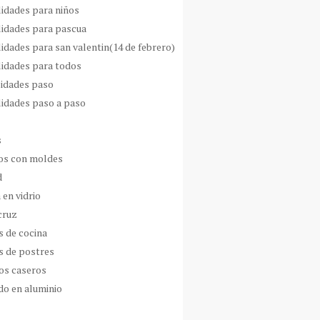
idades para niños
idades para pascua
idades para san valentin(14 de febrero)
idades para todos
idades paso
idades paso a paso
s
s con moldes
d
 en vidrio
cruz
s de cocina
s de postres
os caseros
do en aluminio