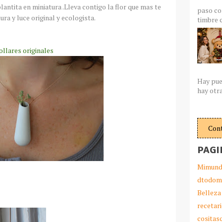
lantita en miniatura .Lleva contigo la flor que mas te
paso co
ura y luce original y ecologista.
timbre c
ollares originales
Hay pue
hay otra
Con
PAGI
Mimund
dtodom
Belleza
recetar
cosita