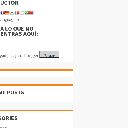
DUCTOR
Language
▼
A LO QUE NO
ENTRAS AQUÍ:
NT POSTS
GORIES
rios