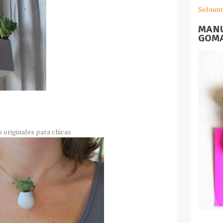
Solount
MANU
GOMA
s originales para chicas