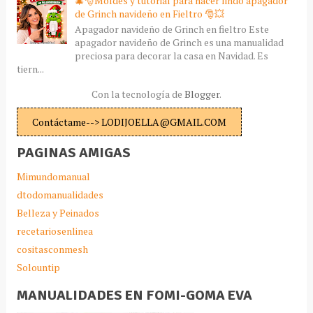
🎄🎅Moldes y tutorial para hacer lindo apagador
de Grinch navideño en Fieltro 🎅💥
Apagador navideño de Grinch en fieltro Este
apagador navideño de Grinch es una manualidad
preciosa para decorar la casa en Navidad. Es
tiern...
Con la tecnología de
Blogger
.
Contáctame--> LODIJOELLA@GMAIL.COM
PAGINAS AMIGAS
Mimundomanual
dtodomanualidades
Belleza y Peinados
recetariosenlinea
cositasconmesh
Solountip
MANUALIDADES EN FOMI-GOMA EVA