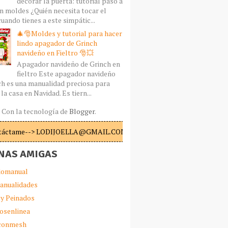
decorar la puerta: tutorial paso a
n moldes ¿Quién necesita tocar el
uando tienes a este simpátic...
🎄🎅Moldes y tutorial para hacer
lindo apagador de Grinch
navideño en Fieltro 🎅💥
Apagador navideño de Grinch en
fieltro Este apagador navideño
ch es una manualidad preciosa para
la casa en Navidad. Es tiern...
Con la tecnología de
Blogger
.
táctame--> LODIJOELLA@GMAIL.COM
NAS AMIGAS
omanual
anualidades
 y Peinados
iosenlinea
sconmesh