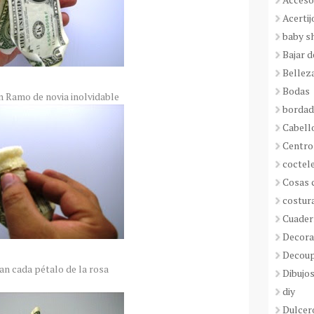
Acertij
baby s
Bajar 
Bellez
Bodas
n Ramo de novia inolvidable
borda
Cabell
Centro
coctel
Cosas 
costur
Cuader
Decora
Decou
an cada pétalo de la rosa
Dibujos
diy
Dulcer