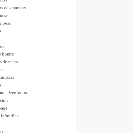
os adivinanzas
hower
de peso
a
dos
o bonito
s de mesa
es
curiosas
a
nos decorados
ción
page
 infantiles
os