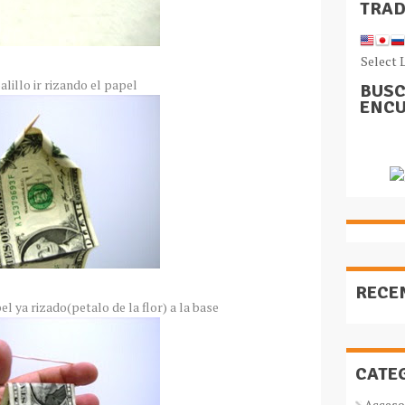
TRA
Select 
alillo ir rizando el papel
BUSC
ENCU
RECE
el ya rizado(petalo de la flor) a la base
CATE
Acceso