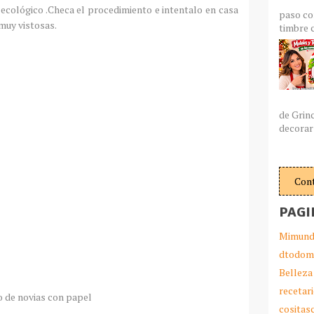
ecológico .Checa el procedimiento e intentalo en casa
paso co
 muy vistosas.
timbre c
de Grin
decorar 
Con
PAGI
Mimund
dtodom
Belleza
recetar
 de novias con papel
cosita