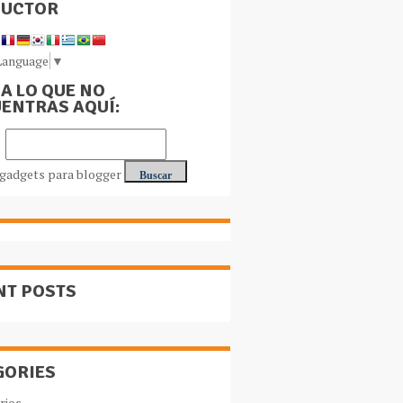
DUCTOR
Language
▼
A LO QUE NO
ENTRAS AQUÍ:
NT POSTS
GORIES
rios