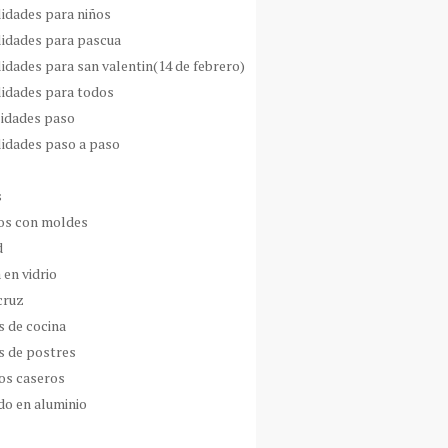
idades para niños
idades para pascua
idades para san valentin(14 de febrero)
idades para todos
idades paso
idades paso a paso
s
s con moldes
d
 en vidrio
cruz
s de cocina
s de postres
os caseros
do en aluminio