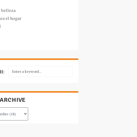
e belleza
ara el hogar
l
H:
 ARCHIVE