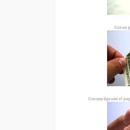
Con un p
Con una liga unir el pap