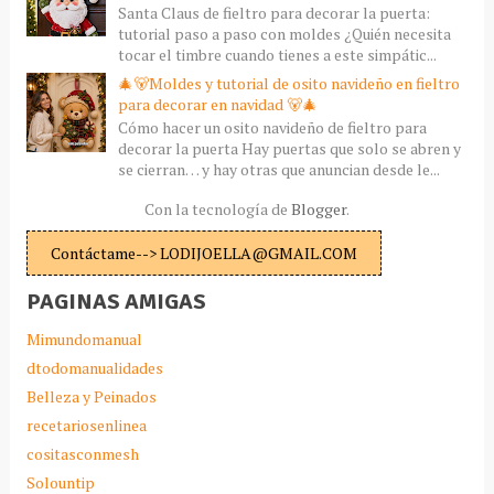
Santa Claus de fieltro para decorar la puerta:
tutorial paso a paso con moldes ¿Quién necesita
tocar el timbre cuando tienes a este simpátic...
🎄🐻Moldes y tutorial de osito navideño en fieltro
para decorar en navidad 🐻🎄
Cómo hacer un osito navideño de fieltro para
decorar la puerta Hay puertas que solo se abren y
se cierran… y hay otras que anuncian desde le...
Con la tecnología de
Blogger
.
Contáctame--> LODIJOELLA@GMAIL.COM
PAGINAS AMIGAS
Mimundomanual
dtodomanualidades
Belleza y Peinados
recetariosenlinea
cositasconmesh
Solountip