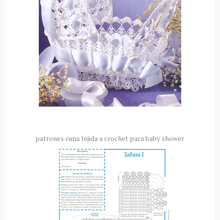
patrones cuna tejida a
crochet
para
baby
shower