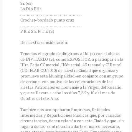
Sr. (es)
Lo Dijo Ella
…………………………………………
Crochet- bordado punto cruz
…………………………………………
P R E S E N T E (S)
De nuestra consideración:
Tenemos el agrado de dirigirnos a Ud. (s) con el objeto
de INVITARLO (S), como EXPOSITOR, a participar en la
IIIra. Feria COmercial, INdustrial, ARtesanal y CUltural
(CO.IN.AR.CU/2010) de nuestra Ciudad que organiza y
promueve esta Municipalidad -en conjunto con un grupo
de vecinos- con motivo de las celebraciones de las
Fiestas Patronales en homenaje a la Virgen del Rosario,
y que se llevara a cabo los días 7, 8 9 y 10 del mes de
Octubre del cte. Año.
También nos acompañaran Empresas, Entidades
Intermedias y Reparticiones Públicas que, por variadas
circunstancias, tienen relación con esta Ciudad y que -sin
lugar a dudas- contribuirán a darle el marco necesario,
como otrora, para insertar esta Feria-Exposición como