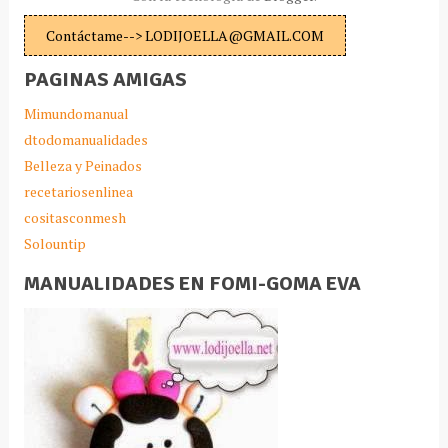
Contáctame--> LODIJOELLA@GMAIL.COM
PAGINAS AMIGAS
Mimundomanual
dtodomanualidades
Belleza y Peinados
recetariosenlinea
cositasconmesh
Solountip
MANUALIDADES EN FOMI-GOMA EVA