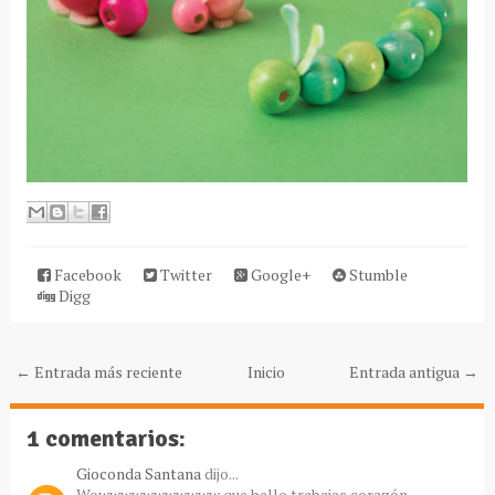
Facebook
Twitter
Google+
Stumble
Digg
← Entrada más reciente
Inicio
Entrada antigua →
1 comentarios:
Gioconda Santana
dijo...
Wowwwwwwwwwww que bello trabajas corazón.