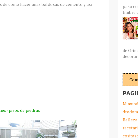
tes de como hacer unas baldosas de cemento y asi
paso co
timbre c
de Grin
decorar 
Con
PAGI
Mimund
nes -pisos de piedras
dtodom
Belleza
recetar
cosita