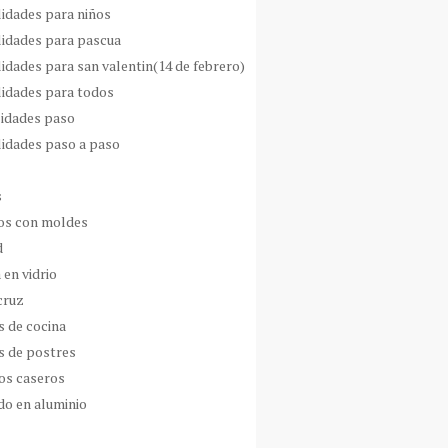
idades para niños
idades para pascua
idades para san valentin(14 de febrero)
idades para todos
idades paso
idades paso a paso
s
s con moldes
d
 en vidrio
cruz
s de cocina
s de postres
os caseros
do en aluminio