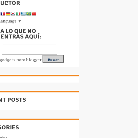
DUCTOR
Language
▼
A LO QUE NO
ENTRAS AQUÍ:
NT POSTS
GORIES
rios