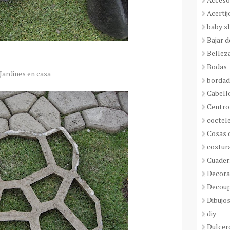
Acertij
baby s
Bajar 
Bellez
Bodas
Jardines en casa
borda
Cabell
Centro
coctel
Cosas 
costur
Cuader
Decora
Decou
Dibujos
diy
Dulcer