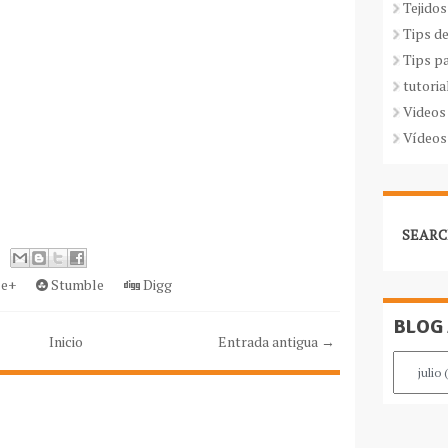
Tejidos
Tips d
Tips p
tutoria
Videos
Vídeos
SEARC
e+
Stumble
Digg
BLOG
Inicio
Entrada antigua →