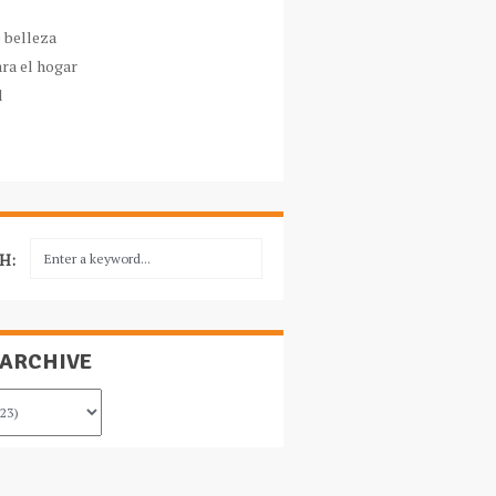
e belleza
ara el hogar
l
H:
 ARCHIVE