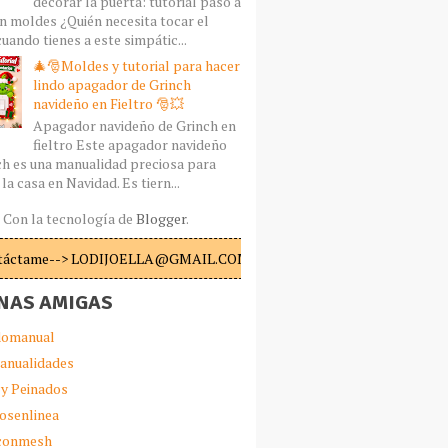
decorar la puerta: tutorial paso a
n moldes ¿Quién necesita tocar el
uando tienes a este simpátic...
🎄🎅Moldes y tutorial para hacer
lindo apagador de Grinch
navideño en Fieltro 🎅💥
Apagador navideño de Grinch en
fieltro Este apagador navideño
ch es una manualidad preciosa para
la casa en Navidad. Es tiern...
Con la tecnología de
Blogger
.
táctame--> LODIJOELLA@GMAIL.COM
NAS AMIGAS
omanual
anualidades
 y Peinados
iosenlinea
sconmesh