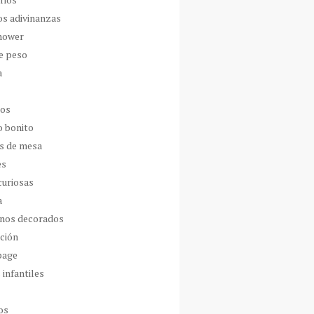
os adivinanzas
hower
de peso
a
dos
o bonito
s de mesa
es
curiosas
a
nos decorados
ción
page
 infantiles
os