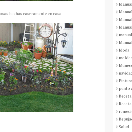
Manual
Manual
dosas hechas caseramente en casa
Manual
Manual
manual
Manual
Moda
molde
Muñeco
navida
Pintura
punto 
Receta
Receta
remedi
Repuja
Salud