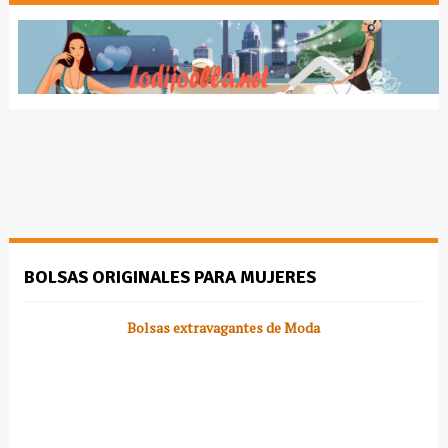
BOLSAS ORIGINALES PARA MUJERES
Bolsas extravagantes de Moda
Si eres una mujer original al vestir también lo puedes ser al
llevar una bolsa de mano.Diseñadores en muchas partes del
mundo crean cada día bolsas originales muy de moda para la
mujer de hoy que es atrevida y audaz.Aquí una muestra de lo que
son estas bolsas originales que ya imponen moda en el mundo.