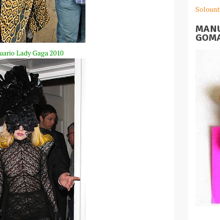
Solount
MANU
GOMA
uario Lady Gaga 2010