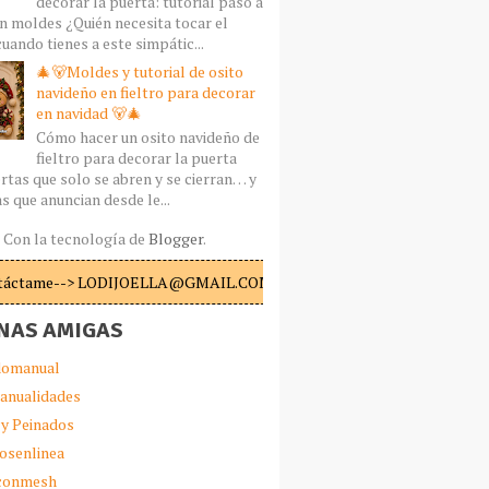
decorar la puerta: tutorial paso a
n moldes ¿Quién necesita tocar el
uando tienes a este simpátic...
🎄🐻Moldes y tutorial de osito
navideño en fieltro para decorar
en navidad 🐻🎄
Cómo hacer un osito navideño de
fieltro para decorar la puerta
rtas que solo se abren y se cierran… y
s que anuncian desde le...
Con la tecnología de
Blogger
.
táctame--> LODIJOELLA@GMAIL.COM
NAS AMIGAS
omanual
anualidades
 y Peinados
iosenlinea
sconmesh