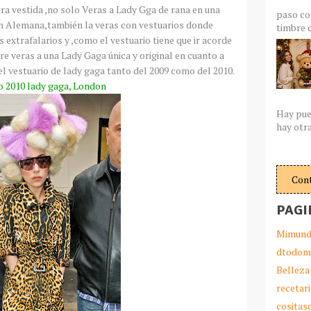
ra vestida ,no solo Veras a Lady Gga de rana en una
paso co
ión Alemana,también la veras con vestuarios donde
timbre c
xtrafalarios y ,como el vestuario tiene que ir acorde
re veras a una Lady Gaga única y original en cuanto a
l vestuario de lady gaga tanto del 2009 como del 2010.
o 2010 lady gaga, London
Hay pue
hay otra
Con
PAGI
Mimund
dtodom
Belleza
recetar
cosita