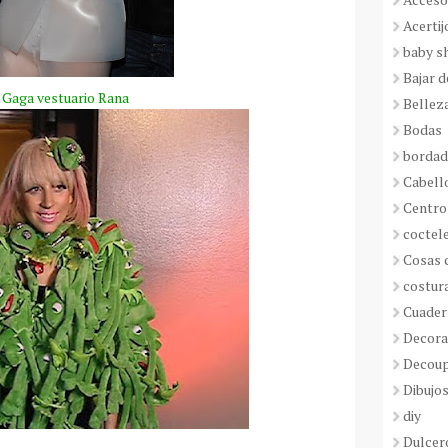
Acertij
baby s
Bajar 
 Gaga vestuario Rana
Bellez
Bodas
borda
Cabell
Centro
coctel
Cosas 
costur
Cuader
Decora
Decou
Dibujos
diy
Dulcer