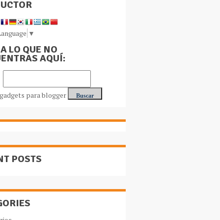
DUCTOR
Language
▼
A LO QUE NO
ENTRAS AQUÍ:
NT POSTS
GORIES
rios