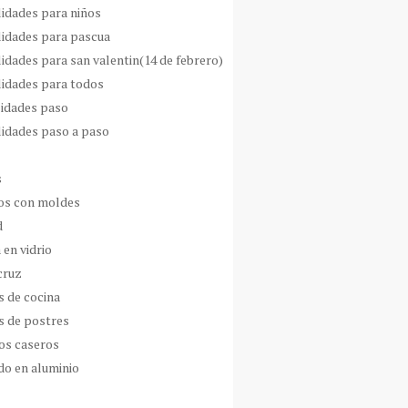
idades para niños
idades para pascua
idades para san valentin(14 de febrero)
idades para todos
idades paso
idades paso a paso
s
s con moldes
d
 en vidrio
cruz
s de cocina
s de postres
os caseros
do en aluminio