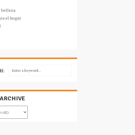
e belleza
ara el hogar
l
H:
 ARCHIVE