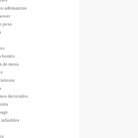
os adivinanzas
hower
de peso
a
dos
o bonito
s de mesa
es
curiosas
a
nos decorados
ción
page
 infantiles
os