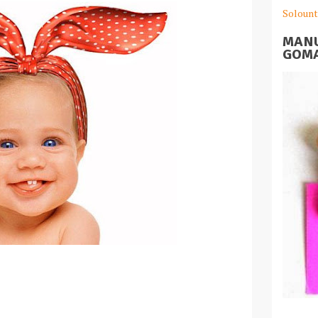
Solount
MANU
GOMA