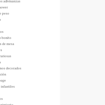
os adivinanzas
hower
de peso
a
dos
o bonito
s de mesa
es
curiosas
a
nos decorados
ción
page
 infantiles
os
enimiento