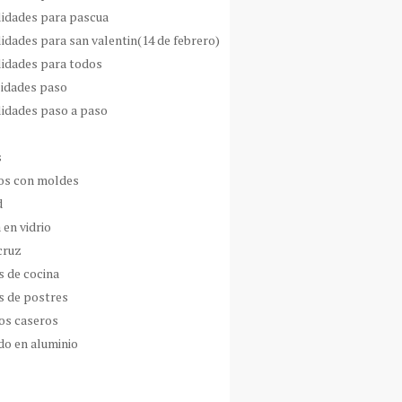
idades para pascua
idades para san valentin(14 de febrero)
idades para todos
idades paso
idades paso a paso
s
s con moldes
d
 en vidrio
cruz
s de cocina
s de postres
os caseros
do en aluminio