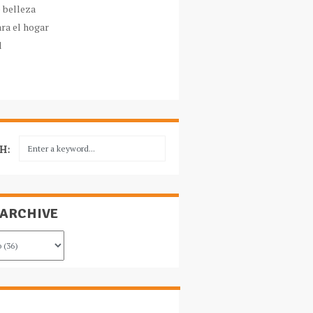
e belleza
ara el hogar
l
H:
 ARCHIVE