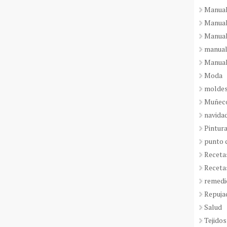
Manual
Manual
Manual
manual
Manual
Moda
molde
Muñeco
navida
Pintura
punto 
Receta
Receta
remedi
Repuja
Salud
Tejidos