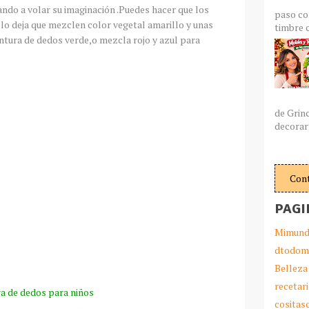
ndo a volar su imaginación .Puedes hacer que los
paso co
lo deja que mezclen color vegetal amarillo y unas
timbre c
intura de dedos verde,o mezcla rojo y azul para
de Grin
decorar 
Con
PAGI
Mimund
dtodom
Belleza
recetar
ra de dedos para niños
cosita