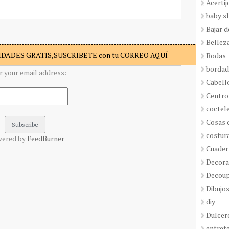
Acertij
baby s
Bajar 
Bellez
DADES GRATIS,SUSCRIBETE con tu CORREO AQUÍ
Bodas
borda
r your email address:
Cabell
Centro
coctel
Cosas 
costur
vered by
FeedBurner
Cuader
Decora
Decou
Dibujos
diy
Dulcer
entret