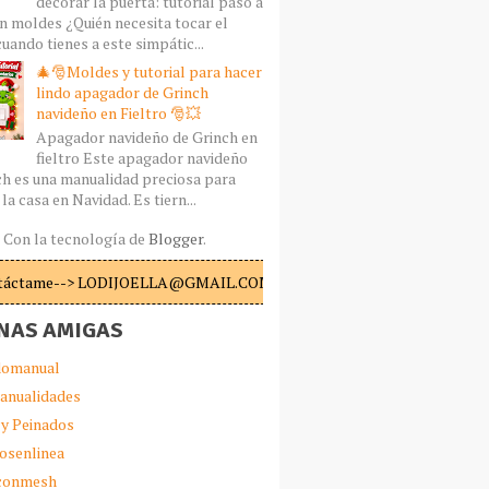
decorar la puerta: tutorial paso a
n moldes ¿Quién necesita tocar el
uando tienes a este simpátic...
🎄🎅Moldes y tutorial para hacer
lindo apagador de Grinch
navideño en Fieltro 🎅💥
Apagador navideño de Grinch en
fieltro Este apagador navideño
ch es una manualidad preciosa para
la casa en Navidad. Es tiern...
Con la tecnología de
Blogger
.
táctame--> LODIJOELLA@GMAIL.COM
NAS AMIGAS
omanual
anualidades
 y Peinados
iosenlinea
sconmesh