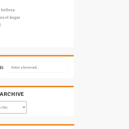
e belleza
ara el hogar
l
H:
 ARCHIVE