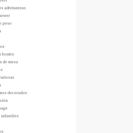
os adivinanzas
hower
de peso
a
dos
o bonito
s de mesa
es
curiosas
a
nos decorados
ción
page
 infantiles
os