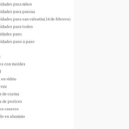
idades para niños
idades para pascua
idades para san valentin(14 de febrero)
idades para todos
idades paso
idades paso a paso
s
s con moldes
d
 en vidrio
cruz
s de cocina
s de postres
os caseros
do en aluminio