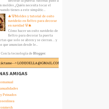
decorar la puerta: tutorial paso a
n moldes ¿Quién necesita tocar el
uando tienes a este simpátic...
🎄🐻Moldes y tutorial de osito
navideño en fieltro para decorar
en navidad 🐻🎄
Cómo hacer un osito navideño de
fieltro para decorar la puerta
rtas que solo se abren y se cierran… y
s que anuncian desde le...
Con la tecnología de
Blogger
.
táctame--> LODIJOELLA@GMAIL.COM
NAS AMIGAS
omanual
anualidades
 y Peinados
iosenlinea
sconmesh