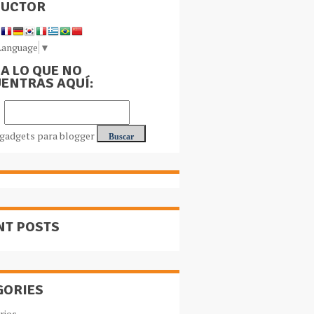
DUCTOR
Language
▼
A LO QUE NO
ENTRAS AQUÍ:
NT POSTS
GORIES
rios