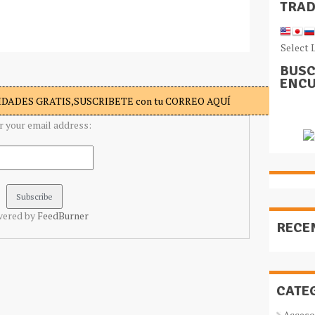
TRA
Select 
BUSC
ENCU
DADES GRATIS,SUSCRIBETE con tu CORREO AQUÍ
r your email address:
vered by
FeedBurner
RECE
CATE
Acceso