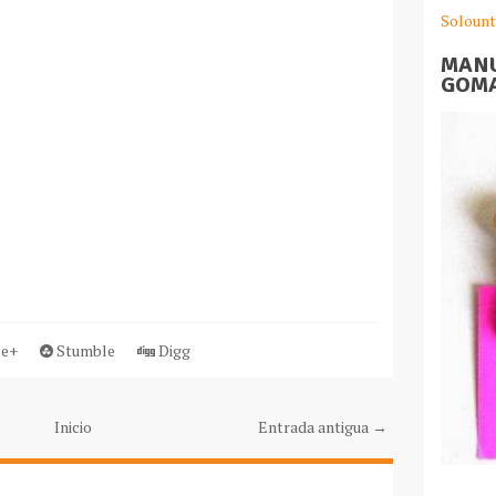
Solount
MANU
GOMA
e+
Stumble
Digg
Inicio
Entrada antigua →