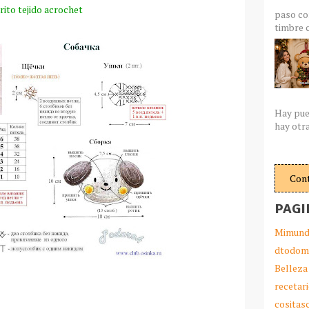
rito tejido
acrochet
paso co
timbre c
Hay pue
hay otra
Con
PAGI
Mimund
dtodom
Belleza
recetar
cosita