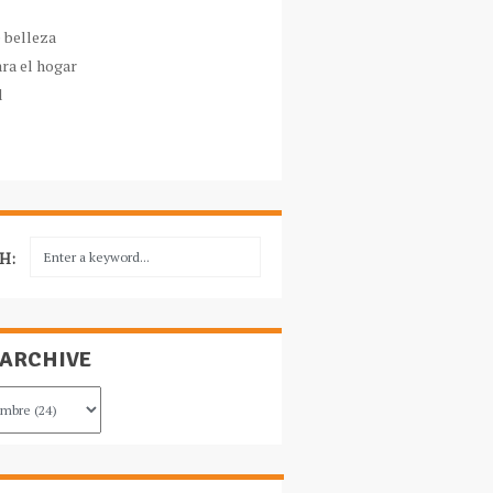
e belleza
ara el hogar
l
H:
 ARCHIVE