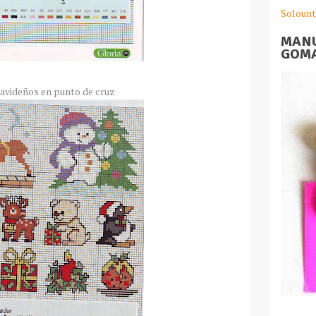
Solount
MANU
GOMA
navideños en punto de cruz