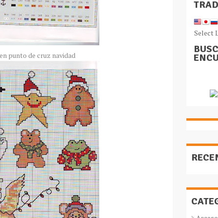
TRA
Select 
BUSC
en punto de cruz navidad
ENCU
RECE
CATE
Acceso