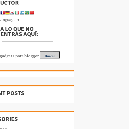
DUCTOR
Language
▼
A LO QUE NO
ENTRAS AQUÍ:
NT POSTS
GORIES
rios