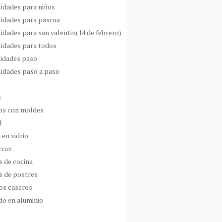
idades para niños
idades para pascua
idades para san valentin(14 de febrero)
idades para todos
idades paso
idades paso a paso
s
s con moldes
d
 en vidrio
cruz
s de cocina
s de postres
os caseros
do en aluminio