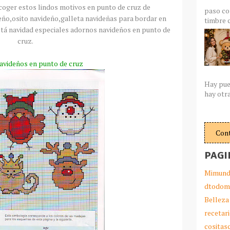
coger estos lindos motivos en punto de cruz de
paso co
eño,
osito
navideño,galleta navideñas para bordar en
timbre c
stá navidad especiales adornos navideños en punto de
cruz.
avideños en punto de cruz
Hay pue
hay otra
Con
PAGI
Mimund
dtodom
Belleza
recetar
cosita