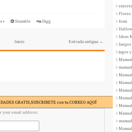
entret
Flores 
fomi
e+
Stumble
Digg
Hallo
Ideas 
Inicio
Entrada antigua →
Juegos
jugos y
Manual
manual
Manual
Manual
Manual
Manual
DADES GRATIS,SUSCRIBETE con tu CORREO AQUÍ
Manual
r your email address:
Manual
manual
Manuali