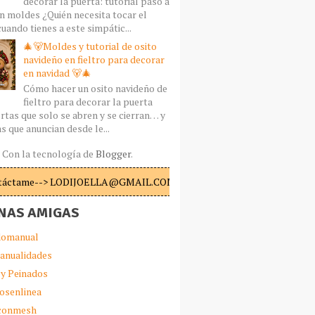
decorar la puerta: tutorial paso a
n moldes ¿Quién necesita tocar el
uando tienes a este simpátic...
🎄🐻Moldes y tutorial de osito
navideño en fieltro para decorar
en navidad 🐻🎄
Cómo hacer un osito navideño de
fieltro para decorar la puerta
rtas que solo se abren y se cierran… y
s que anuncian desde le...
Con la tecnología de
Blogger
.
táctame--> LODIJOELLA@GMAIL.COM
NAS AMIGAS
omanual
anualidades
 y Peinados
iosenlinea
sconmesh