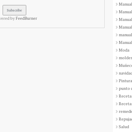
Manual
Manual
vered by
FeedBurner
Manual
Manual
manual
Manual
Moda
molde
Muñeco
navida
Pintura
punto 
Receta
Receta
remedi
Repuja
Salud