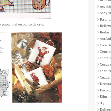
Acertij
baby s
Bajar 
o papa
noel
en punto de cruz
Bellez
Bodas
borda
Cabell
Centro
coctel
Cosas 
costur
Cuader
Decora
Decou
Dibujos
diy
Dulcer