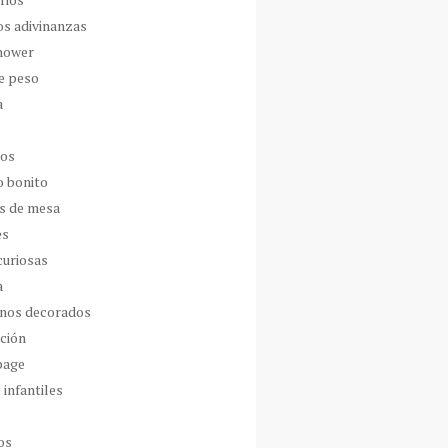
os adivinanzas
hower
de peso
a
dos
o bonito
s de mesa
es
curiosas
a
nos decorados
ción
page
 infantiles
os