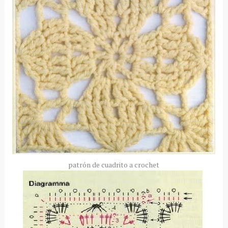
patrón de
cuadrito
a
crochet