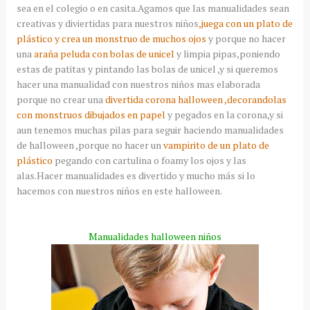
sea en el colegio o en
casita
.
Agamos
que las
manualidades
sean
creativas y
diviertidas
para nuestros niños
,juega con un plato de
plástico y crea un monstruo de muchos ojos
y porque no hacer
una
araña peluda con bolas de
unicel
y limpia pipas,poniendo
estas de
patitas
y pintando las bolas de
unicel
,y si queremos
hacer una
manualidad
con nuestros niños mas elaborada
porque no crear una
divertida corona
halloween
,
decorandolas
con monstruos dibujados en papel
y pegados en la corona,y si
aun tenemos muchas pilas para seguir haciendo
manualidades
de
halloween
,porque no hacer un
vampirito
de un plato de
plástico
pegando con cartulina o
foamy
los ojos y las
alas.Hacer
manualidades
es divertido y mucho más si lo
hacemos con nuestros niños en este
halloween
.
Manualidades
halloween
niños