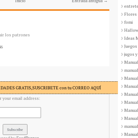
Inicio
Entrada antigua →
entret
Flores 
fomi
Hallo
ir los patrones
Ideas 
Juegos
46
jugos y
Manual
manual
Manual
Manual
DADES GRATIS,SUSCRIBETE con tu CORREO AQUÍ
Manual
r your email address:
Manual
Manual
Manual
manual
Manuali
vered by
FeedBurner