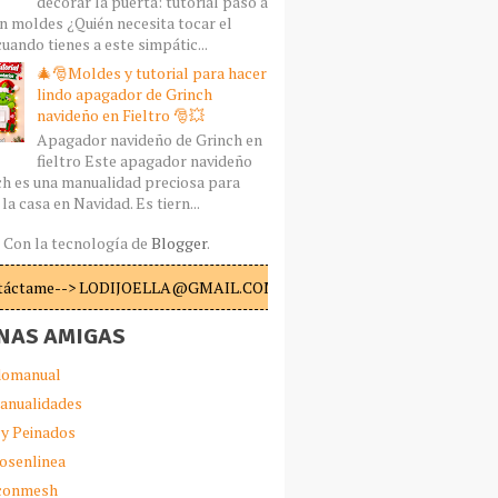
decorar la puerta: tutorial paso a
n moldes ¿Quién necesita tocar el
uando tienes a este simpátic...
🎄🎅Moldes y tutorial para hacer
lindo apagador de Grinch
navideño en Fieltro 🎅💥
Apagador navideño de Grinch en
fieltro Este apagador navideño
ch es una manualidad preciosa para
la casa en Navidad. Es tiern...
Con la tecnología de
Blogger
.
táctame--> LODIJOELLA@GMAIL.COM
NAS AMIGAS
omanual
anualidades
 y Peinados
iosenlinea
sconmesh