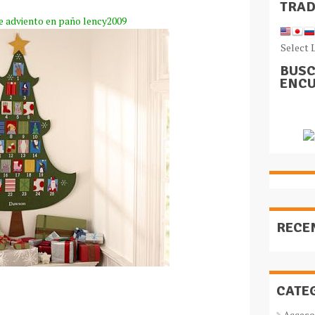
TRA
e
adviento en paño
lency
2009
Select 
BUSC
ENCU
RECE
CATE
Acceso