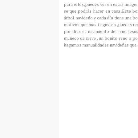
para ellos,puedes ver en estas imágen
se que podrás hacer en casa .Este bo
árbol navideño y cada día tiene una b
motivos que mas te gusten ,puedes real
por días el nacimiento del niño Jesú
muñeco de nieve , un bonito reno o po
h
agamos
manualidades
navideñas que 