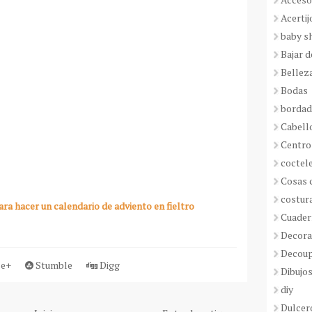
Acertij
baby s
Bajar 
Bellez
Bodas
borda
Cabell
Centro
coctel
Cosas 
costur
a hacer un calendario de adviento en fieltro
Cuader
Decora
Decou
e+
Stumble
Digg
Dibujos
diy
Dulcer