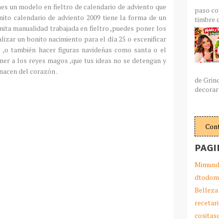
es un modelo en fieltro de calendario de adviento que
paso co
nito calendario de adviento 2009 tiene la forma de un
timbre c
onita
manualidad
trabajada en fieltro ,puedes poner los
izar un bonito nacimiento para el día 25 o escenificar
s ,o también hacer figuras navideñas como santa o el
ner a los reyes magos ,que tus ideas no se detengan y
nacen del corazón .
de Grin
decorar 
Con
PAGI
Mimund
dtodom
Belleza
recetar
cosita