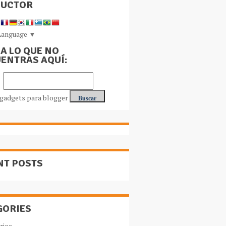
DUCTOR
Language
▼
A LO QUE NO
ENTRAS AQUÍ:
NT POSTS
GORIES
rios