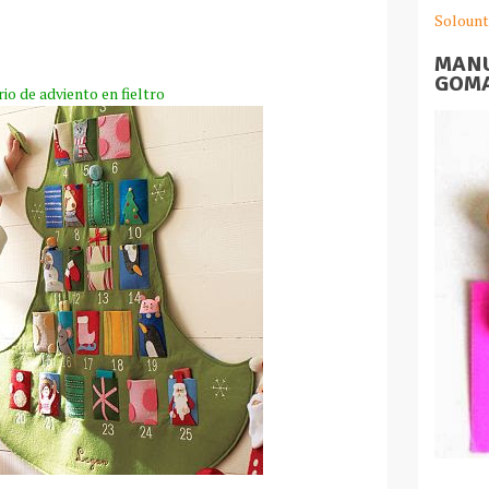
Solount
MANU
GOMA
io de adviento en fieltro