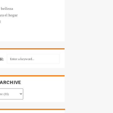
e belleza
ara el hogar
l
H:
 ARCHIVE