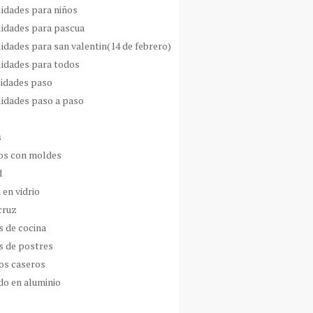
idades para niños
idades para pascua
idades para san valentin(14 de febrero)
idades para todos
idades paso
idades paso a paso
s
s con moldes
d
 en vidrio
cruz
s de cocina
s de postres
os caseros
do en aluminio