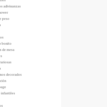
os adivinanzas
hower
de peso
a
dos
o bonito
s de mesa
es
curiosas
a
nos decorados
ción
page
 infantiles
os