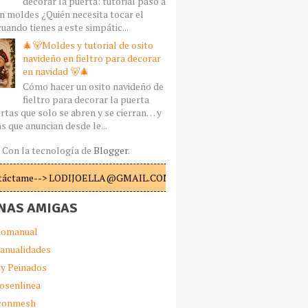
decorar la puerta: tutorial paso a
n moldes ¿Quién necesita tocar el
uando tienes a este simpátic...
🎄🐻Moldes y tutorial de osito
navideño en fieltro para decorar
en navidad 🐻🎄
Cómo hacer un osito navideño de
fieltro para decorar la puerta
rtas que solo se abren y se cierran… y
s que anuncian desde le...
Con la tecnología de
Blogger
.
táctame--> LODIJOELLA@GMAIL.COM
NAS AMIGAS
omanual
anualidades
 y Peinados
iosenlinea
sconmesh