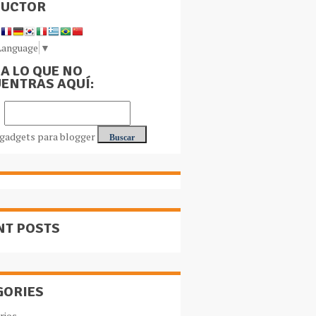
DUCTOR
Language
▼
A LO QUE NO
ENTRAS AQUÍ:
NT POSTS
GORIES
rios