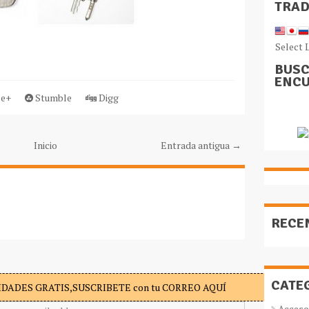
TRA
Select 
BUSC
ENCU
e+
Stumble
Digg
Inicio
Entrada antigua →
RECE
CATE
DADES GRATIS,SUSCRIBETE con tu CORREO AQUÍ
Acceso