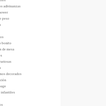
os adivinanzas
hower
de peso
a
dos
o bonito
s de mesa
es
curiosas
a
nos decorados
ción
page
 infantiles
os