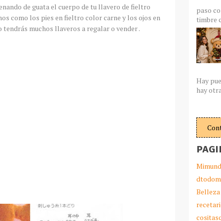
lenando de guata el cuerpo de tu llavero de fieltro
paso co
nos como los pies en fieltro color carne y los ojos en
timbre c
o tendrás muchos llaveros a regalar o vender .
Hay pue
hay otra
Con
PAGI
Mimund
dtodom
Belleza
recetar
cosita