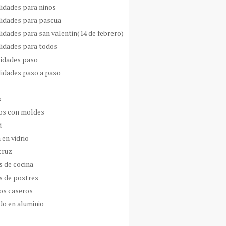
idades para niños
idades para pascua
idades para san valentin(14 de febrero)
idades para todos
idades paso
idades paso a paso
s
s con moldes
d
 en vidrio
cruz
s de cocina
s de postres
os caseros
do en aluminio