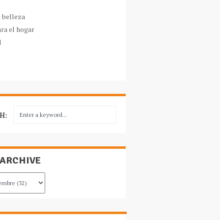
e belleza
ara el hogar
l
H:
 ARCHIVE