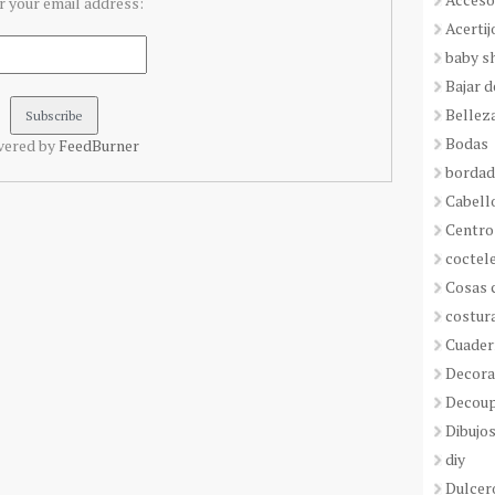
r your email address:
Acertij
baby s
Bajar 
Bellez
Bodas
vered by
FeedBurner
borda
Cabell
Centro
coctel
Cosas 
costur
Cuader
Decora
Decou
Dibujos
diy
Dulcer